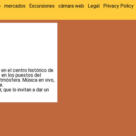
o
mercados
Excursiones
cámara web
Legal
Privacy Policy
en el centro histórico de
 en los puestos del
atmósfera.
Música en vivo,
a.
 que lo invitan a dar un