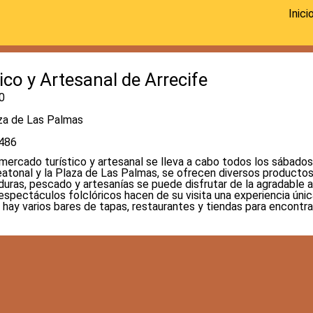
Inici
co y Artesanal de Arrecife
0
za de Las Palmas
7486
mercado turístico y artesanal se lleva a cabo todos los sábados 
eatonal y la Plaza de Las Palmas, se ofrecen diversos productos
duras, pescado y artesanías se puede disfrutar de la agradable 
espectáculos folclóricos hacen de su visita una experiencia únic
hay varios bares de tapas, restaurantes y tiendas para encontrar,